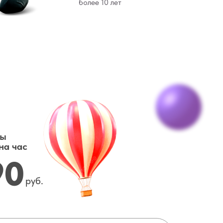
более 10 лет
ты
на час
90
руб.