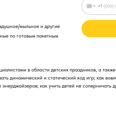
+7
здушное/мыльное и другие
нные по готовым пакетным
иалистами в области детских праздников, а также
ать динамический и статический ход игр; как вовл
 энерджайзеров; как учить детей не соперничать др