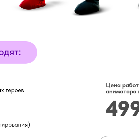
одят:
Цена рабо
х героев
аниматора 
49
елирования)