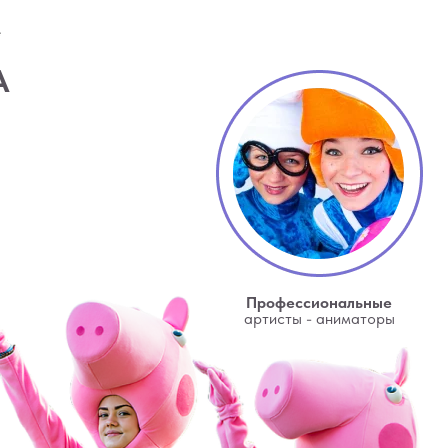
е
А
Профессиональные
артисты - аниматоры