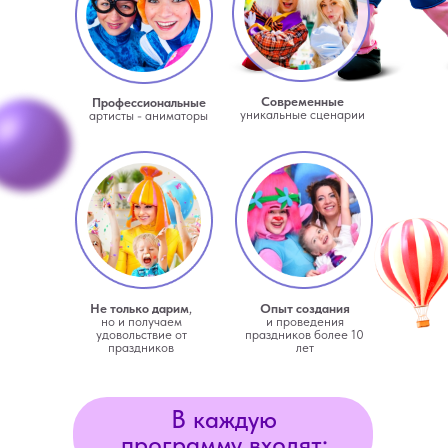
Современные
Профессиональные
уникальные сценарии
артисты - аниматоры
Не только дарим
,
Опыт создания
но и получаем
и проведения
удовольствие от
праздников более 10
праздников
лет
В каждую
программу входят: