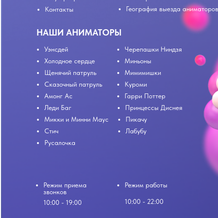
География выезда аниматоро
Контакты
НАШИ АНИМАТОРЫ
Уэнсдей
Черепашки Ниндзя
Холодное сердце
Миньоны
Щенячий патруль
Мимимишки
Сказочный патруль
Куроми
Амонг Ас
Гарри Поттер
Леди Баг
Принцессы Диснея
Микки и Минни Маус
Пикачу
Стич
Лабубу
Русалочка
Режим приема
Режим работы
звонков
10:00 - 22:00
10:00 - 19:00