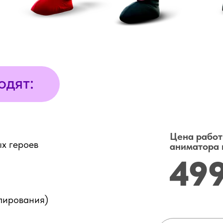
одят:
Цена рабо
х героев
аниматора 
49
елирования)