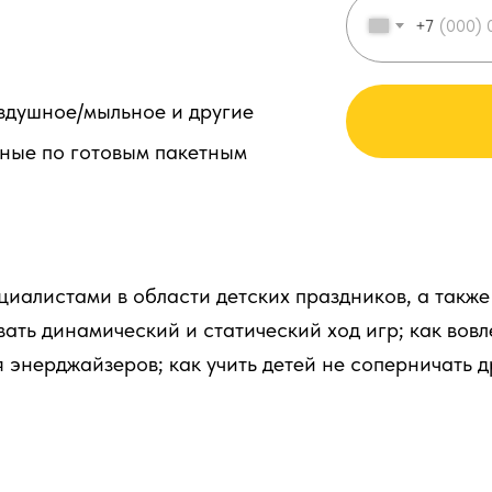
+7
здушное/мыльное и другие
нные по готовым пакетным
иалистами в области детских праздников, а также
ать динамический и статический ход игр; как вовл
 энерджайзеров; как учить детей не соперничать др