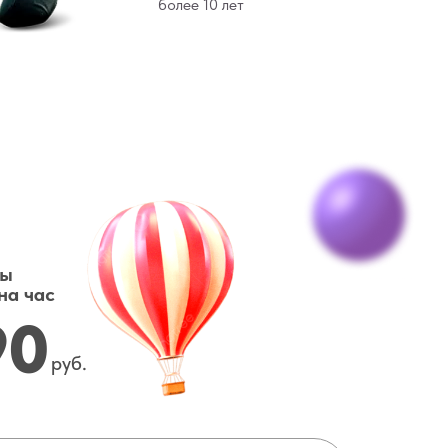
более 10 лет
ты
на час
90
руб.