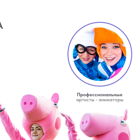
А
Профессиональные
артисты - аниматоры