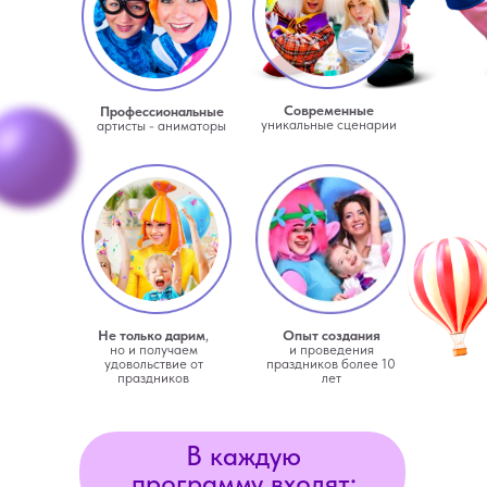
Современные
Профессиональные
уникальные сценарии
артисты - аниматоры
Не только дарим
,
Опыт создания
но и получаем
и проведения
удовольствие от
праздников более 10
праздников
лет
В каждую
программу входят: