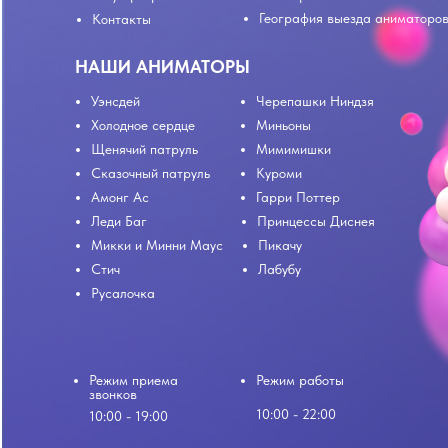
География выезда аниматоро
Контакты
НАШИ АНИМАТОРЫ
Уэнсдей
Черепашки Ниндзя
Холодное сердце
Миньоны
Щенячий патруль
Мимимишки
Сказочный патруль
Куроми
Амонг Ас
Гарри Поттер
Леди Баг
Принцессы Диснея
Микки и Минни Маус
Пикачу
Стич
Лабубу
Русалочка
Режим приема
Режим работы
звонков
10:00 - 22:00
10:00 - 19:00