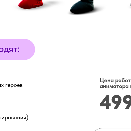
одят:
Цена рабо
х героев
аниматора 
49
елирования)