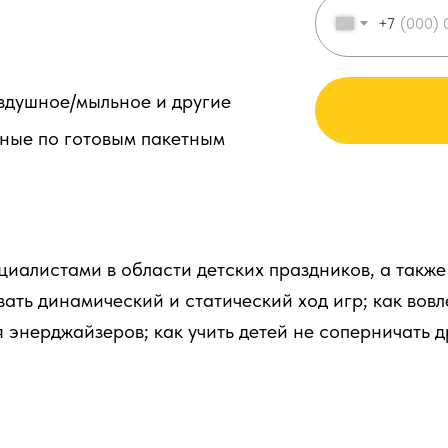
+7
здушное/мыльное и другие
нные по готовым пакетным
иалистами в области детских праздников, а также
ать динамический и статический ход игр; как вовл
 энерджайзеров; как учить детей не соперничать др