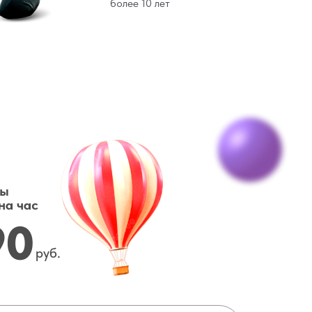
более 10 лет
ты
на час
90
руб.