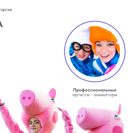
горске
А
Профессиональные
артисты - аниматоры