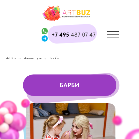
+7 495
487 07 47
ArtBuz
→
Аниматоры
→
Барби
БАРБИ