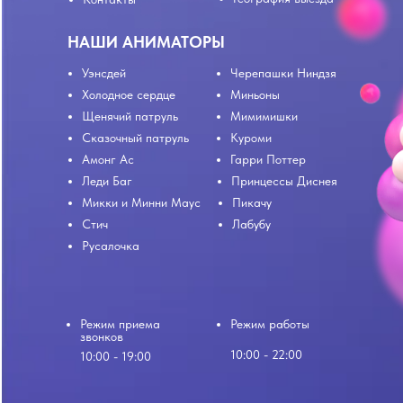
НАШИ АНИМАТОРЫ
Уэнсдей
Черепашки Ниндзя
Холодное сердце
Миньоны
Щенячий патруль
Мимимишки
Сказочный патруль
Куроми
Амонг Ас
Гарри Поттер
Леди Баг
Принцессы Диснея
Микки и Минни Маус
Пикачу
Стич
Лабубу
Русалочка
Режим приема
Режим работы
звонков
10:00 - 22:00
10:00 - 19:00