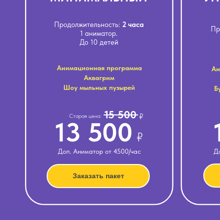
Продолжительность:
2 часа
Пр
1 аниматор.
До 10 детей
Анимационная программа
Ан
Аквагрим
Шоу мыльных пузырей
Б
15 500
₽
Старая цена:
13 500
₽
Доп. Аниматор от 4500/час
Д
Заказать пакет