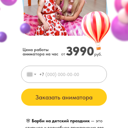
3990
Цена работы
аниматора на час
от
руб.
+7
Заказать аниматора
🌸
Барби на детский праздник
— это
стильное и волшебное приключение для