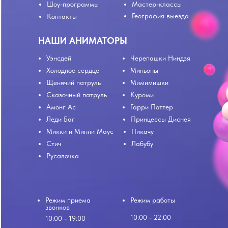
Шоу-программы
Мастер-классы
География выезда
Контакты
НАШИ АНИМАТОРЫ
Уэнсдей
Черепашки Ниндзя
Холодное сердце
Миньоны
Щенячий патруль
Мимимишки
Сказочный патруль
Куроми
Амонг Ас
Гарри Поттер
Леди Баг
Принцессы Диснея
Микки и Минни Маус
Пикачу
Стич
Лабубу
Русалочка
Режим приема
Режим работы
звонков
10:00 - 22:00
10:00 - 19:00