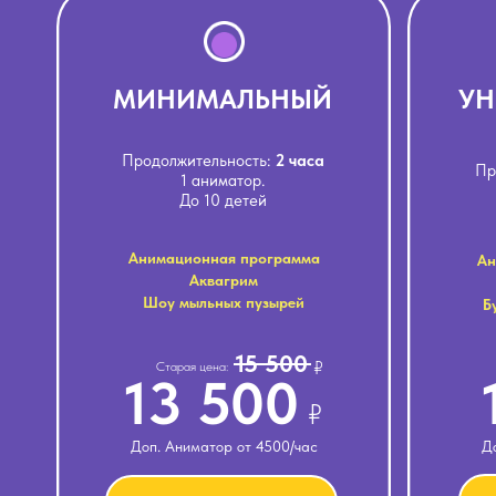
МИНИМАЛЬНЫЙ
УН
Продолжительность:
2 часа
Пр
1 аниматор.
До 10 детей
Анимационная программа
Ан
Аквагрим
Шоу мыльных пузырей
Б
15 500
₽
Старая цена:
13 500
₽
Доп. Аниматор от 4500/час
Д