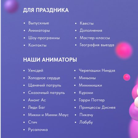
ДЛЯ ПРАЗДНИКА
Выпускные
Квесты
Аниматоры
Дополнения
Шоу-программы
Мастер-классы
География выезда
Контакты
НАШИ АНИМАТОРЫ
Уэнсдей
Черепашки Ниндзя
Холодное сердце
Миньоны
Щенячий патруль
Мимимишки
Сказочный патруль
Куроми
Амонг Ас
Гарри Поттер
Леди Баг
Принцессы Диснея
Микки и Минни Маус
Пикачу
Стич
Лабубу
Русалочка