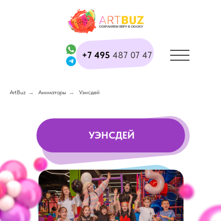
+7 495
487 07 47
ArtBuz
→
Аниматоры
→
Уэнсдей
УЭНСДЕЙ