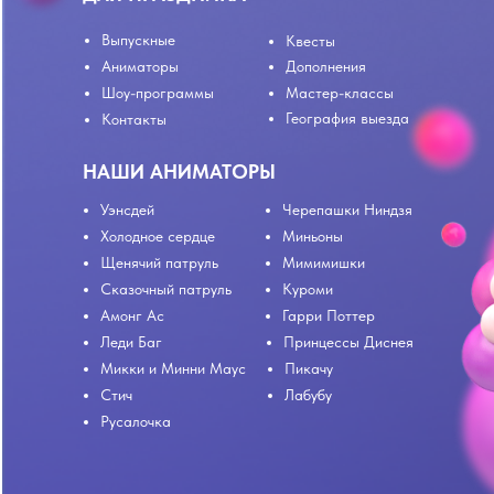
Выпускные
Квесты
Аниматоры
Дополнения
Шоу-программы
Мастер-классы
География выезда
Контакты
НАШИ АНИМАТОРЫ
Уэнсдей
Черепашки Ниндзя
Холодное сердце
Миньоны
Щенячий патруль
Мимимишки
Сказочный патруль
Куроми
Амонг Ас
Гарри Поттер
Леди Баг
Принцессы Диснея
Микки и Минни Маус
Пикачу
Стич
Лабубу
Русалочка