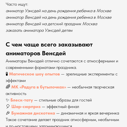
Часто ищут:
аниматор Уэнсдей на день рождения ребенка в Москве
аниматор Венсдей на день рождения ребенка в Москве
аниматор Венсдей на детский праздник Москва
заказать аниматора Уэнсдей детям
С чем чаще всего заказывают
аниматоров Венсдей
Аниматоры Венздей отлично сочетаются с атмосферными и
современными форматами праздника.
🧪
Магическое шоу опытов
— зрелищные эксперименты с
эффектами
🌈
МК «Радуга в бутылочках»
— необычная творческая
активность
✨
Блеск-тату
— стильные образы для гостей
🎈
Шар-сюрприз
— эффектный финал
🎉
Бумажная дискотека
— динамичная и яркая вечеринка
Такое сочетание делает праздник атмосферным, необычным
и по-настоящему запоминающимся.