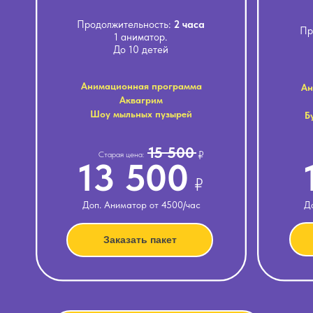
Продолжительность:
2 часа
Пр
1 аниматор.
До 10 детей
Анимационная программа
Ан
Аквагрим
Шоу мыльных пузырей
Б
15 500
₽
Старая цена:
13 500
₽
Доп. Аниматор от 4500/час
Д
Заказать пакет