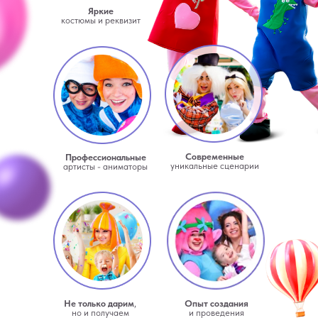
Яркие
костюмы и реквизит
Современные
Профессиональные
уникальные сценарии
артисты - аниматоры
Не только дарим
,
Опыт создания
но и получаем
и проведения