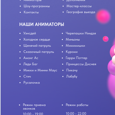
Шоу-программы
Мастер-классы
География выезда
Контакты
НАШИ АНИМАТОРЫ
Уэнсдей
Черепашки Ниндзя
Холодное сердце
Миньоны
Щенячий патруль
Мимимишки
Сказочный патруль
Куроми
Амонг Ас
Гарри Поттер
Леди Баг
Принцессы Диснея
Микки и Минни Маус
Пикачу
Стич
Лабубу
Русалочка
Режим приема
Режим работы
звонков
10:00 - 22:00
10:00 - 19:00