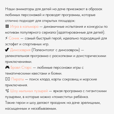
Наши аниматоры для детей на даче приезжают в образах
любимых персонажей и проводят программы, которые
отлично подходят для открытых площадок:
🟥
Игра в кальмара
— динамичные испытания и конкурсы по
мотивам популярного сериала (адаптированные для детей).
⚡
Соник
— самый быстрый герой, идеально подходящий для
эстафет и спортивных игр.
🦖
Динозаврия
(Палеонтолог с динозавром) —
увлекательная программа с раскопками и доисторическими
приключениями.
🎮
Бравл Старс
— любимые персонажи игры с
тематическими квестами и боями.
🏴‍☠️
Пираты
— поиск клада, карты сокровищ и морские
приключения.
🫧
Шоу мыльных пузырей
— яркая программа с гигантскими
пузырями, в которые можно «поместить» ребёнка.
Такие герои и шоу делают праздник на даче зрелищным,
насыщенным и незабываемым.