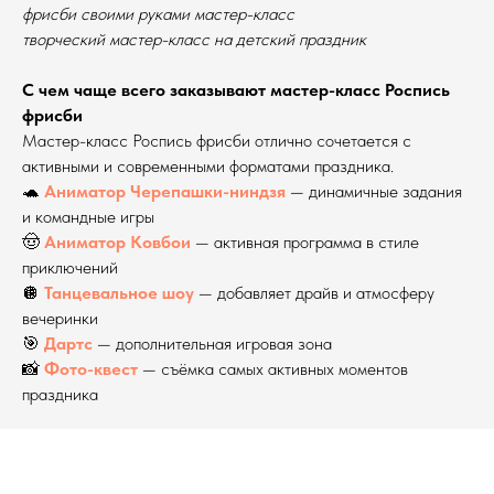
фрисби своими руками мастер-класс
творческий мастер-класс на детский праздник
С чем чаще всего заказывают мастер-класс Роспись
фрисби
Мастер-класс Роспись фрисби отлично сочетается с
активными и современными форматами праздника.
🐢
Аниматор Черепашки-ниндзя
— динамичные задания
и командные игры
🤠
Аниматор Ковбои
— активная программа в стиле
приключений
🪩
Танцевальное шоу
— добавляет драйв и атмосферу
вечеринки
🎯
Дартс
— дополнительная игровая зона
📸
Фото-квест
— съёмка самых активных моментов
праздника