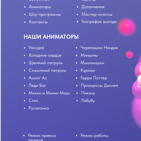
Аниматоры
Дополнения
Шоу-программы
Мастер-классы
География выезда
Контакты
НАШИ АНИМАТОРЫ
Уэнсдей
Черепашки Ниндзя
Холодное сердце
Миньоны
Щенячий патруль
Мимимишки
Сказочный патруль
Куроми
Амонг Ас
Гарри Поттер
Леди Баг
Принцессы Диснея
Микки и Минни Маус
Пикачу
Стич
Лабубу
Русалочка
Режим приема
Режим работы
звонков