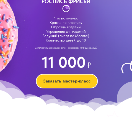
РОСПИСЬ ФРИСБИ
Что включено:
Краски по пластику
Образцы изделий
Украшения для изделий
Ведущий (выезд по Москве)
Количество детей: до 10
Дополнительные возможности — по запросу
(УФ декор и т.д.)
11 000
₽
Заказать мастер-класс