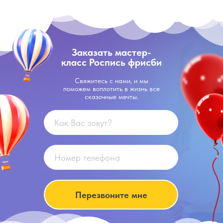
Заказать мастер-
класс Роспись фрисби
Свяжитесь с нами, и мы
поможем воплотить в жизнь все
сказочные мечты.
Перезвоните мне