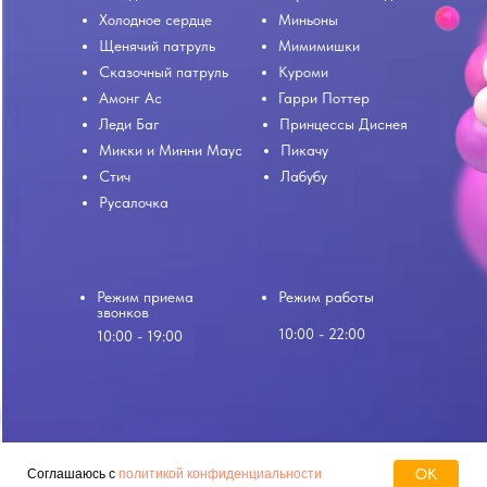
Холодное сердце
Миньоны
Щенячий патруль
Мимимишки
Сказочный патруль
Куроми
Амонг Ас
Гарри Поттер
Леди Баг
Принцессы Диснея
Микки и Минни Маус
Пикачу
Стич
Лабубу
Русалочка
Режим приема
Режим работы
звонков
10:00 - 22:00
10:00 - 19:00
Обработка персональных данных
OK
Соглашаюсь с
политикой конфиденциальности
Copyright © 2022-2026 ARTBUZ Организация детских праздников