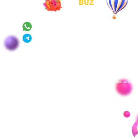
Whatsapp
+7 495 487 07 47
Telegram
ДЛЯ ПРАЗДНИКА
Выпускные
Квесты
Аниматоры
Дополнения
Шоу-программы
Мастер-классы
География выезда аниматоро
Контакты
НАШИ АНИМАТОРЫ
Уэнсдей
Черепашки Ниндзя
Холодное сердце
Миньоны
Щенячий патруль
Мимимишки
Сказочный патруль
Куроми
Амонг Ас
Гарри Поттер