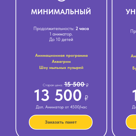
МИНИМАЛЬНЫЙ
УН
Продолжительность:
2 часа
Пр
1 аниматор.
До 10 детей
Анимационная программа
Ан
Аквагрим
Шоу мыльных пузырей
Б
15 500
₽
Старая цена:
13 500
₽
Доп. Аниматор от 4500/час
Д
Заказать пакет