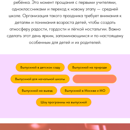
ребёнка. Это момент прощания с первыми учителями,
одноклассниками и переход к новому этапу — средней
школе. Организация такого праздника требует внимания к
ТРЕНД ВЕЧЕРИНКА
деталям и понимания возраста детей, чтобы создать
атмосферу радости, гордости и лёгкой ностальгии. Важно
Измерим громкость шумомером
сделать этот день ярким, запоминающимся и по-настоящему
Проведем самые крутые
особенным для детей и их родителей.
челленджи
Перевернем музыкальные
тренды
Изучим иммерсивный ритм
Выпускной в детском саду
Выпускной на природе
Джаст-дэнсим
Выпускной для начальной школы
Выпускной для 4 класса
Выпускной на выезд
Выпускной в Москве и МО
Шоу программы на выпускной