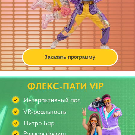
Заказать программу
НЕОНОВЫЙ ДВИЖ
Буйство красок и света
Гигантская ракета из прошлого
Доска посланий
Прохождение туннеля
в светлое будущее
Неоновое бумажное шоу