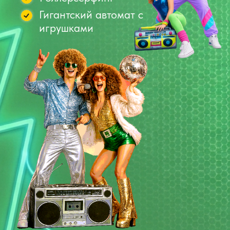
Заказать программу
НАУЧНЫЙ ВЫПУСКНОЙ
Сумасшедшие профессоры, которые
вовлекут всех желающих в мир науки
Взрывы, дым, огонь
Понаблюдаем за 4 стихиями
Увидим извержение вулкана