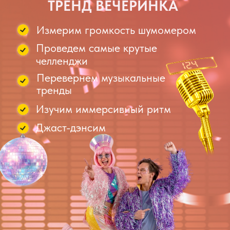
Заказать программу
ФЛЕКС-ПАТИ VIP
Интерактивный пол
VR-реальность
Нитро Бар
Роллерсёрфинг
Гигантский автомат с
игрушками