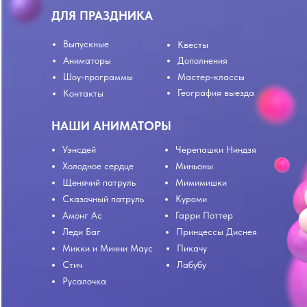
ДЛЯ ПРАЗДНИКА
Выпускные
Квесты
Аниматоры
Дополнения
Шоу-программы
Мастер-классы
География выезда
Контакты
НАШИ АНИМАТОРЫ
Уэнсдей
Черепашки Ниндзя
Холодное сердце
Миньоны
Щенячий патруль
Мимимишки
Сказочный патруль
Куроми
Амонг Ас
Гарри Поттер
Леди Баг
Принцессы Диснея
Микки и Минни Маус
Пикачу
Стич
Лабубу
Русалочка