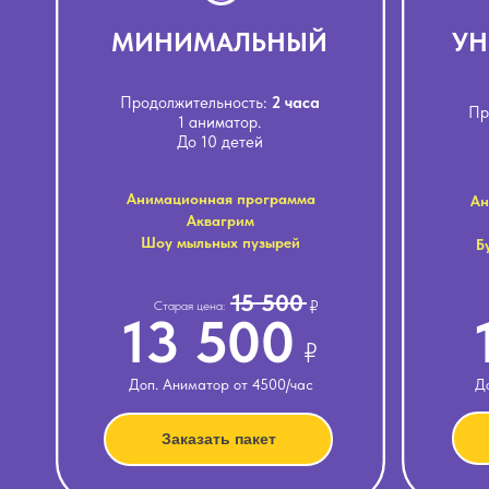
МИНИМАЛЬНЫЙ
УН
Продолжительность:
2 часа
Пр
1 аниматор.
До 10 детей
Анимационная программа
Ан
Аквагрим
Шоу мыльных пузырей
Б
15 500
₽
Старая цена:
13 500
₽
Доп. Аниматор от 4500/час
Д
Заказать пакет