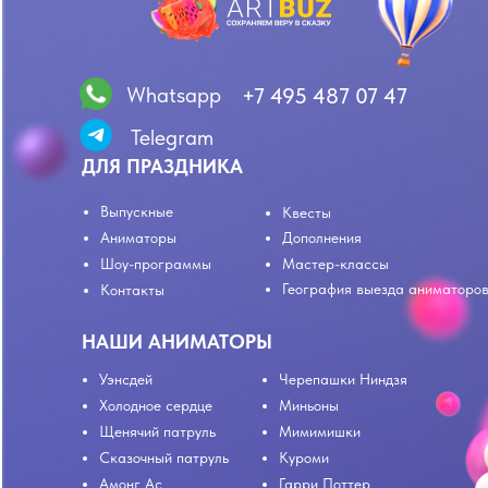
Whatsapp
+7 495 487 07 47
Telegram
ДЛЯ ПРАЗДНИКА
Выпускные
Квесты
Аниматоры
Дополнения
Шоу-программы
Мастер-классы
География выезда аниматоро
Контакты
НАШИ АНИМАТОРЫ
Уэнсдей
Черепашки Ниндзя
Холодное сердце
Миньоны
Щенячий патруль
Мимимишки
Сказочный патруль
Куроми
Амонг Ас
Гарри Поттер