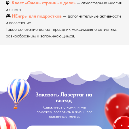
🧩
Квест «Очень странные дела»
— атмосферные миссии
и сюжет
🎮
НЕигры для подростков
— дополнительные активности
и вовлечение
Такое сочетание делает праздник максимально активным,
разнообразным и запоминающимся.
Заказать Лазертаг на
выезд
Свяжитесь с нами, и мы
поможем воплотить в жизнь все
сказочные мечты.